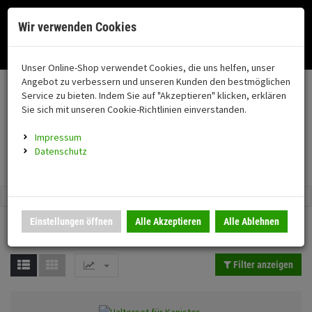
Menü
Search
Waren
Menü schließen
Warenkorb schließen
Cookies helfen uns bei der Bereitstellung unserer Dienste. Durch die
Wir verwenden Cookies
Nutzung unserer Dienste erklären Sie sich damit einverstanden!
Alle Kategorien
Fahrzeugteile zurück
Fahrzeugteile zurüc
Fahrzeugteile zurüc
Fahrzeugteile zurüc
Fahrzeugteile zurüc
Fahrzeugteile zurüc
Fahrzeugteile zurüc
Fahrzeugteile zurüc
Fahrzeugteile zurüc
Motorrad auswählen
Okay
Datenschutz
Zur Startseite
0 ARTIKEL IM WARENKORB
Unser Online-Shop verwendet Cookies, die uns helfen, unser
IBEX Parts
Fahrzeugteile
Zubehör
Reisezubehör
FAHRZEUGTEILE
ZUBEHÖR
SCHUTZ/SICHERHE
VERKLEIDUNG
MONTAGESTÄNDER
BELEUCHTUNG
GEPÄCK
AUSPUFF
FAHRWERK
MERCHANDISE
Alle anzeigen
(204 Ergebnisse)
(7670 Ergebnisse)
Ihr Warenkorb ist momentan leer.
(708 Ergebniss
(14 Ergebniss
(933 Ergeb
(4204 
(8 Erg
(692 
Angebot zu verbessern und unseren Kunden den bestmöglichen
Fahrzeugteile
Ergebnisse (
33
)
Service zu bieten. Indem Sie auf "Akzeptieren" klicken, erklären
Fertig
Reisezubehör
Alle anzeigen
Heizgriffe
Gepäckbrücke
Auspuffhalter
Heckhöherlegung
Outdoor
Sie sich mit unseren Cookie-Richtlinien einverstanden.
Neuheiten
Preis Filter (
33
)
Topseller in dieser Kategorie
Schutz/Sicherheit
Sturzbügel
Kennzeichenhalter
Vorderrad
Blinker
Impressum
Reisezubehör
Gepäckträger-Set
Hecktieferlegung
Gepäck
coming soon
Datenschutz
Verkleidung
DU SPARST: 52 %
Sturzpad
Zubehör für Kennzeich
Hinterrad Zweiarmsch
Kennzeichenbeleucht
sonstige
Kofferträger
Gabelsimmerring
€
€
Sturzbügeltasche 8 L - Explor 8
Benzinkanister Fuel Friend 2,0
Montageständer
Motorschutz
Kühlerabdeckung
Hinterrad Einarmschwi
Rücklicht
Motocrossbrillen
Hubs Seitentaschentr
Tasche mit Rollverschluss -
Ltr. HD-PE Schwarz
Farbauswahl
wasserdicht
Einstellungen öffnen
Alle Akzeptieren
Alle Ablehnen
jetzt:
29,
€
*
17,
€
*
00
95
Beleuchtung
Hauptständer
Kettenschutz
Motorradwippe
Scheinwerfer
Pflege/Wartung
Seitentaschenträger
Gepäck
Seitenständerfuß
Zubehör Verkleidung
Rangierhilfe
Zubehör Beleuchtung
Spiegel
Taschen
Filter anzeigen
Auspuff
Set´s
Racingadapter
Schlösser
Taschen-Set