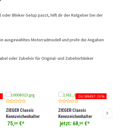
der Blinker-Setup passt, hilft dir der Ratgeber bei der
ein ausgewähltes Motorradmodell und prüfe die Angaben
bel oder Zubehör für Original- und Zubehörblinker
DU SPARST: 20 %
ZIEGER Classic
ZIEGER Classic
ZIEGER Classi
Kennzeichenhalter
Kennzeichenhalter
Kennzeichenha
kompatibel mit Honda CB
kompatibel mit Honda CB
kompatibel mi
75,
€
*
jetzt:
68,
€
*
82,
€
*
00
00
00
650 R
125 R
Z900