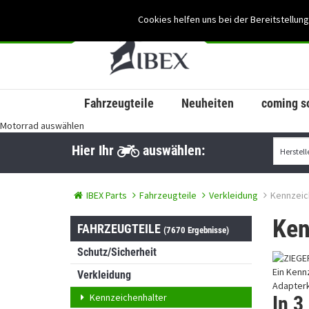
Cookies helfen uns bei der Bereitstellung
Fahrzeugteile
Neuheiten
coming s
Motorrad auswählen
Hier Ihr
auswählen:
IBEX Parts
Fahrzeugteile
Verkleidung
Kennzeic
Ken
FAHRZEUGTEILE
(7670 Ergebnisse)
Schutz/Sicherheit
Ein Kenn
Verkleidung
Adapterk
Kennzeichenhalter
In 3