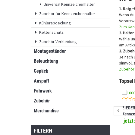
Universal Kennzeichenhalter
1. Ratge
Zubehör für Kennzeichenhalter
Wenn du 
Vorauswa
Kühlerabdeckung
Zum Ken
Kettenschutz
2. Halte
Wähle un
Zubehör Verkleidung
am Artike
3. Zubeh
Montageständer
Je nach 
Beleuchtung
sinnvoll 
Zubehör 
Gepäck
Topsell
Auspuff
Fahrwerk
Zubehör
ZIEGER
Merchandise
Kennze
kompat
jetzt
SMC R 
FILTERN