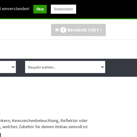
30
t einverstanden!
info@ibex-parts.de
Okay
Datenschutz
Warenkorb:
0,
00
€
0
inkern, Kennzeichenbeleuchtung, Reflektor oder
, welches Zubehör für deinen Umbau sinnvoll ist.
u