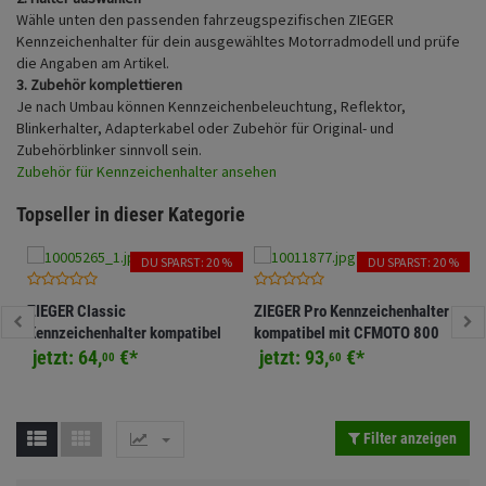
Fahrwerk
Sturzbügel und Tasche
Wähle unten den passenden fahrzeugspezifischen ZIEGER
Rucksäcke
Kennzeichenhalter für dein ausgewähltes Motorradmodell und prüfe
Zubehör
die Angaben am Artikel.
Gepäck Zubehör
3. Zubehör komplettieren
Je nach Umbau können Kennzeichenbeleuchtung, Reflektor,
Merchandise
Blinkerhalter, Adapterkabel oder Zubehör für Original- und
Zubehörblinker sinnvoll sein.
Zubehör für Kennzeichenhalter ansehen
Topseller in dieser Kategorie
DU SPARST: 20 %
DU SPARST: 20 %
ZIEGER Classic
ZIEGER Pro Kennzeichenhalter
Kennzeichenhalter kompatibel
kompatibel mit CFMOTO 800
mit KTM 690 SMC R / 690
NK
jetzt:
64,
€
*
jetzt:
93,
€
*
00
60
Enduro R
Filter anzeigen