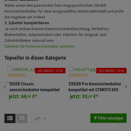
Fahrwerk
Sturzbügel und Tasche
Wähle unten den passenden fahrzeugspezifischen ZIEGER
Rucksäcke
Kennzeichenhalter für dein ausgewähltes Motorradmodell und prüfe
Zubehör
die Angaben am Artikel.
Gepäck Zubehör
3. Zubehör komplettieren
Je nach Umbau können Kennzeichenbeleuchtung, Reflektor,
Merchandise
Blinkerhalter, Adapterkabel oder Zubehör für Original- und
Zubehörblinker sinnvoll sein.
Zubehör für Kennzeichenhalter ansehen
Topseller in dieser Kategorie
DU SPARST: 20 %
DU SPARST: 20 %
ZIEGER Classic
ZIEGER Pro Kennzeichenhalter
Kennzeichenhalter kompatibel
kompatibel mit CFMOTO 800
mit KTM 690 SMC R / 690
NK
jetzt:
64,
€
*
jetzt:
93,
€
*
00
60
Enduro R
Filter anzeigen