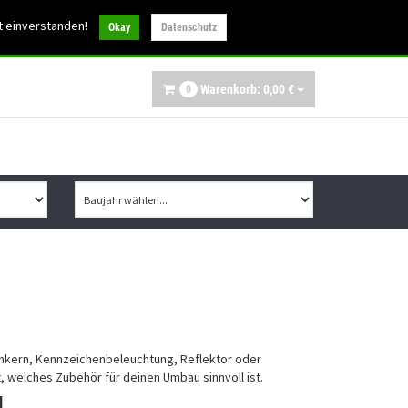
30
t einverstanden!
info@ibex-parts.de
Okay
Datenschutz
Warenkorb:
0,
00
€
0
inkern, Kennzeichenbeleuchtung, Reflektor oder
, welches Zubehör für deinen Umbau sinnvoll ist.
u