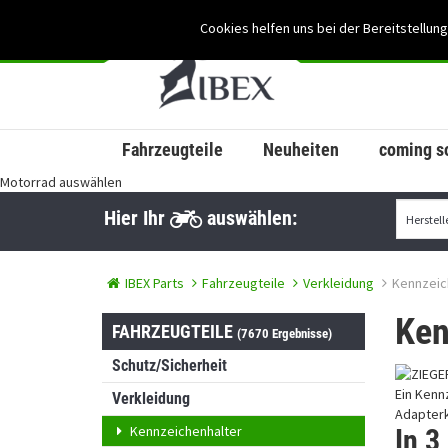
Cookies helfen uns bei der Bereitstellung
Fahrzeugteile
Neuheiten
coming s
Motorrad auswählen
Hier Ihr
auswählen:
IBEX Parts
Fahrzeugteile
Verkleidung
Kennzeic
Ken
FAHRZEUGTEILE
(7670 Ergebnisse)
Schutz/Sicherheit
Ein Kenn
Verkleidung
Adapterk
Kennzeichenhalter
In 3