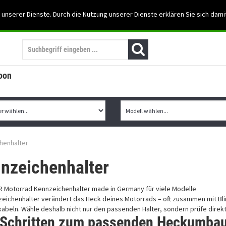
Support: 03501-57197
 unserer Dienste. Durch die Nutzung unserer Dienste erklären Sie sich dami
Mein Konto
Mo. -Fr. 07:30 - 15:30
oon
henhalter
nzeichenhalter
zeichenhalter verändert das Heck deines Motorrads – oft zusammen mit Bl
abeln. Wähle deshalb nicht nur den passenden Halter, sondern prüfe direkt
 Schritten zum passenden Heckumba