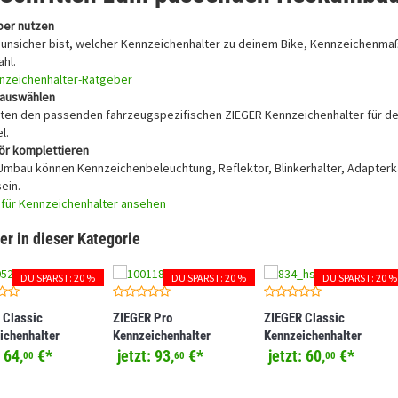
ber nutzen
unsicher bist, welcher Kennzeichenhalter zu deinem Bike, Kennzeichenmaß o
hl.
nzeichenhalter-Ratgeber
r auswählen
ten den passenden fahrzeugspezifischen ZIEGER Kennzeichenhalter für d
l.
ör komplettieren
Umbau können Kennzeichenbeleuchtung, Reflektor, Blinkerhalter, Adapterka
sein.
für Kennzeichenhalter ansehen
er in dieser Kategorie
DU SPARST: 20 %
DU SPARST: 20 %
DU SPARST: 20 %
 Classic
ZIEGER Pro
ZIEGER Classic
ichenhalter
Kennzeichenhalter
Kennzeichenhalter
ibel mit KTM 690
kompatibel mit CFMOTO
kompatibel mit Kawasaki
:
64,
€
*
jetzt:
93,
€
*
jetzt:
60,
€
*
00
60
00
/ 690 Enduro R
800 NK
Z1000