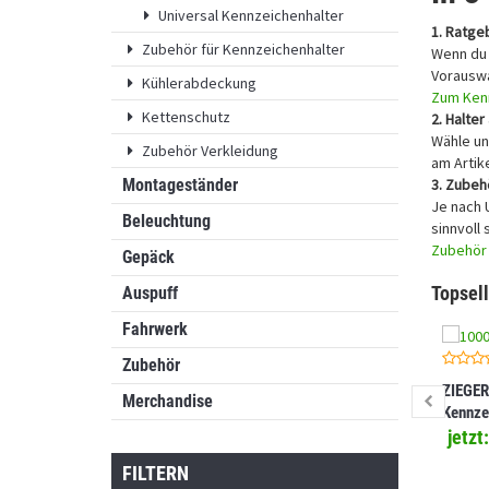
Universal Kennzeichenhalter
1. Ratge
Zubehör für Kennzeichenhalter
Wenn du 
Vorauswa
Kühlerabdeckung
Zum Ken
Kettenschutz
2. Halte
Wähle un
Zubehör Verkleidung
am Artike
3. Zubeh
Montageständer
Je nach 
Beleuchtung
sinnvoll 
Zubehör 
Gepäck
Topsell
Auspuff
Fahrwerk
Zubehör
ZIEGER
Merchandise
Kennze
kompat
jetzt
SMC R 
FILTERN