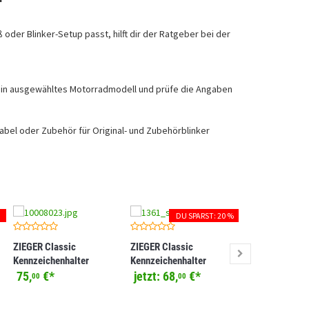
der Blinker-Setup passt, hilft dir der Ratgeber bei der
ein ausgewähltes Motorradmodell und prüfe die Angaben
bel oder Zubehör für Original- und Zubehörblinker
DU SPARST: 20 %
ZIEGER Classic
ZIEGER Classic
ZIEGER Classi
Kennzeichenhalter
Kennzeichenhalter
Kennzeichenha
kompatibel mit Honda CB
kompatibel mit Honda CB
kompatibel mi
75,
€
*
jetzt:
68,
€
*
82,
€
*
00
00
00
650 R
125 R
Z900