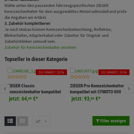
Fahrwerk
Sturzbügel und Tasche
Wähle unten den passenden fahrzeugspezifischen ZIEGER
Rucksäcke
Kennzeichenhalter für dein ausgewähltes Motorradmodell und prüfe
Zubehör
die Angaben am Artikel.
Gepäck Zubehör
3. Zubehör komplettieren
Je nach Umbau können Kennzeichenbeleuchtung, Reflektor,
Merchandise
Blinkerhalter, Adapterkabel oder Zubehör für Original- und
Zubehörblinker sinnvoll sein.
Zubehör für Kennzeichenhalter ansehen
Topseller in dieser Kategorie
DU SPARST: 20 %
DU SPARST: 20 %
ZIEGER Classic
ZIEGER Pro Kennzeichenhalter
Kennzeichenhalter kompatibel
kompatibel mit CFMOTO 800
mit KTM 690 SMC R / 690
NK
jetzt:
64,
€
*
jetzt:
93,
€
*
00
60
Enduro R
Filter anzeigen