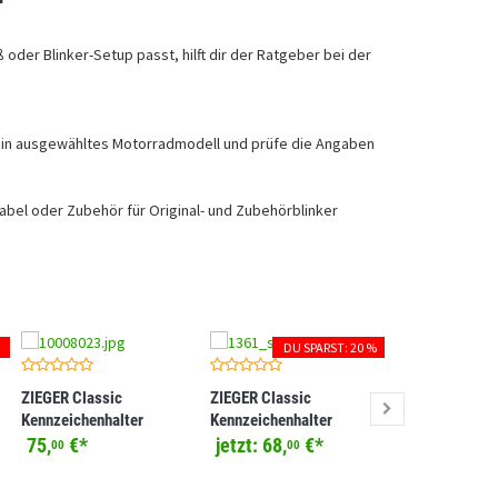
der Blinker-Setup passt, hilft dir der Ratgeber bei der
ein ausgewähltes Motorradmodell und prüfe die Angaben
bel oder Zubehör für Original- und Zubehörblinker
DU SPARST: 20 %
ZIEGER Classic
ZIEGER Classic
ZIEGER Classi
Kennzeichenhalter
Kennzeichenhalter
Kennzeichenha
kompatibel mit Honda CB
kompatibel mit Honda CB
kompatibel mi
75,
€
*
jetzt:
68,
€
*
82,
€
*
00
00
00
650 R
125 R
Z900