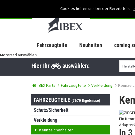
Cookies helfen uns bei der Bereitstellung
Fahrzeugteile
Neuheiten
coming s
Motorrad auswählen
Hier Ihr
auswählen:
IBEX Parts
Fahrzeugteile
Verkleidung
Kennzeic
Ken
FAHRZEUGTEILE
(7670 Ergebnisse)
Schutz/Sicherheit
Ein Kenn
Verkleidung
Adapterk
Kennzeichenhalter
In 3