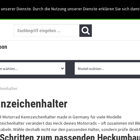
Support: 03501-57197
 unserer Dienste. Durch die Nutzung unserer Dienste erklären Sie sich dami
Mein Konto
Mo. -Fr. 07:30 - 15:30
oon
henhalter
nzeichenhalter
zeichenhalter verändert das Heck deines Motorrads – oft zusammen mit Bl
abeln. Wähle deshalb nicht nur den passenden Halter, sondern prüfe direkt
 Schritten zum passenden Heckumba