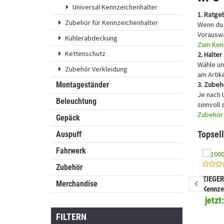
Universal Kennzeichenhalter
1. Ratge
Zubehör für Kennzeichenhalter
Wenn du 
Vorauswa
Kühlerabdeckung
Zum Ken
Kettenschutz
2. Halte
Wähle un
Zubehör Verkleidung
am Artike
3. Zubeh
Montageständer
Je nach 
Beleuchtung
sinnvoll 
Zubehör 
Gepäck
Topsell
Auspuff
Fahrwerk
Zubehör
ZIEGER
Merchandise
Kennze
kompat
jetzt
SMC R 
FILTERN