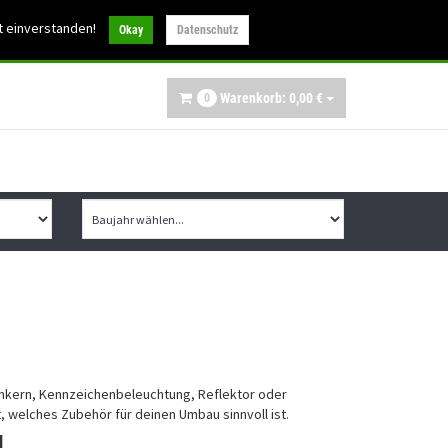
30
t einverstanden!
info@ibex-parts.de
Okay
Datenschutz
Warenkorb:
0,
00
€
0
inkern, Kennzeichenbeleuchtung, Reflektor oder
, welches Zubehör für deinen Umbau sinnvoll ist.
u