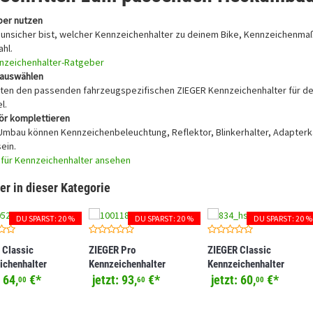
ber nutzen
unsicher bist, welcher Kennzeichenhalter zu deinem Bike, Kennzeichenmaß o
hl.
nzeichenhalter-Ratgeber
r auswählen
ten den passenden fahrzeugspezifischen ZIEGER Kennzeichenhalter für d
l.
ör komplettieren
Umbau können Kennzeichenbeleuchtung, Reflektor, Blinkerhalter, Adapterka
sein.
für Kennzeichenhalter ansehen
er in dieser Kategorie
DU SPARST: 20 %
DU SPARST: 20 %
DU SPARST: 20 %
 Classic
ZIEGER Pro
ZIEGER Classic
ichenhalter
Kennzeichenhalter
Kennzeichenhalter
ibel mit KTM 690
kompatibel mit CFMOTO
kompatibel mit Kawasaki
:
64,
€
*
jetzt:
93,
€
*
jetzt:
60,
€
*
00
60
00
/ 690 Enduro R
800 NK
Z1000