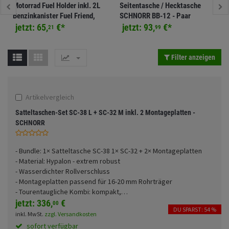
Motorrad Fuel Holder inkl. 2L
Seitentasche / Hecktasche
Fahrwerk
Sturzbügel und Tasche
Rucksäcke
Benzinkanister Fuel Friend,
SCHNORR BB-12 - Paar
Hypalon, SCHNORR
jetzt:
65,
€
*
jetzt:
93,
€
*
21
99
Zubehör
Gepäck Zubehör
Merchandise
Filter anzeigen
Anmelden
|
Registrieren
Merkzettel
Artikelvergleich
Satteltaschen-Set SC-38 L + SC-32 M inkl. 2 Montageplatten -
SCHNORR
- Bundle: 1× Satteltasche SC-38 1× SC-32 + 2× Montageplatten
- Material: Hypalon - extrem robust
- Wasserdichter Rollverschluss
- Montageplatten passend für 16-20 mm Rohrträger
- Tourentaugliche Kombi: kompakt,
…
jetzt:
336,
€
00
DU SPARST: 54 %
inkl. MwSt.
zzgl. Versandkosten
sofort verfügbar