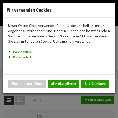
Menü
Search
Waren
Menü schließen
Warenkorb schließen
Cookies helfen uns bei der Bereitstellung unserer Dienste. Durch die
Wir verwenden Cookies
Nutzung unserer Dienste erklären Sie sich damit einverstanden!
Alle Kategorien
Motorrad auswählen
Okay
Datenschutz
Zur Startseite
0 ARTIKEL IM WARENKORB
Unser Online-Shop verwendet Cookies, die uns helfen, unser
IBEX Parts
coming soon
FAHRZEUGTEILE
Ihr Warenkorb ist momentan leer.
(76
Angebot zu verbessern und unseren Kunden den bestmöglichen
Fahrzeugteile
Ergebnisse (
44
)
Service zu bieten. Indem Sie auf "Akzeptieren" klicken, erklären
Fertig
coming soon
Sie sich mit unseren Cookie-Richtlinien einverstanden.
Neuheiten
Preis Filter (
44
)
Topseller in dieser Kategorie
Schutz/Sicherheit
Impressum
coming soon
Datenschutz
DU SPARST: 20 %
Verkleidung
DU SPARST: 20 %
€
€
ZIEGER Fersenschoner
ZIEGER Hauptständer
Montageständer
Anmelden
|
Registrieren
Merkzettel
Fersenschutz kompatibel mit
kompatibel mit BMW R 1300 GS
Farbauswahl
Kawasaki Z650S schwarz
Einstellungen öffnen
Alle Akzeptieren
Alle Ablehnen
jetzt:
23,
€
*
jetzt:
172,
€
*
20
00
Beleuchtung
Gepäck
Filter anzeigen
Auspuff