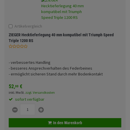
Fahrwerk
Zubehör
Artikelvergleich
Merchandise
ZIEGER Hecktieferlegung 40 mm kompatibel mit Triumph Speed
Triple 1200 RS
- verbessertes Handling
- besseres Ansprechverhalten des Federbeines
- ermöglicht sicheren Stand durch mehr Bodenkontakt
52,
€
00
inkl. MwSt.
zzgl. Versandkosten
sofort verfügbar
In den Warenkorb