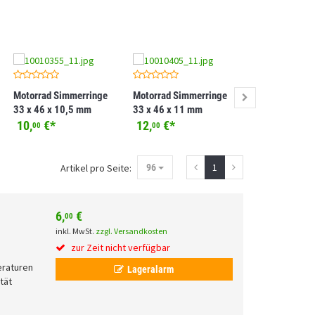
Motorrad Simmerringe
Motorrad Simmerringe
Motorrad Simm
33 x 46 x 10,5 mm
33 x 46 x 11 mm
46 x 58,1 x 9,
10,
€
*
12,
€
*
20,
€
*
00
00
50
1
Artikel pro Seite:
96
6,
€
00
inkl. MwSt.
zzgl. Versandkosten
zur Zeit nicht verfügbar
eraturen
Lageralarm
tät