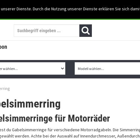
Support: 03501-57197
 unserer Dienste. Durch die Nutzung unserer Dienste erklären Sie sich dami
Mein Konto
Mo. -Fr. 07:30 - 15:30
oon
rring
elsimmerring
lsimmerringe für Motorräder
dest du Gabelsimmerringe für verschiedene Motorradgabeln. Die Simmerrin
ewählt werden. Achte bei der Auswahl auf Innendurchmesser, Außendurch