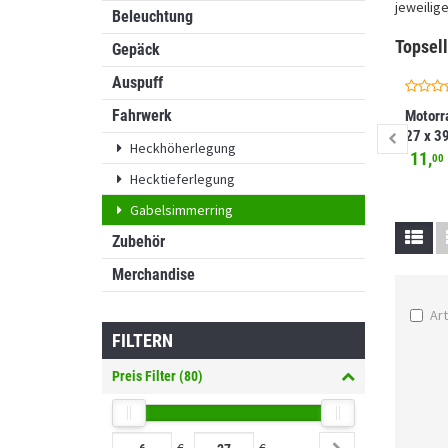
jeweilige
Beleuchtung
Topsell
Gepäck
Auspuff
Fahrwerk
Motorr
27 x 3
Heckhöherlegung
11,
00
Hecktieferlegung
Gabelsimmerring
Zubehör
Merchandise
Art
FILTERN
Preis Filter (
80
)