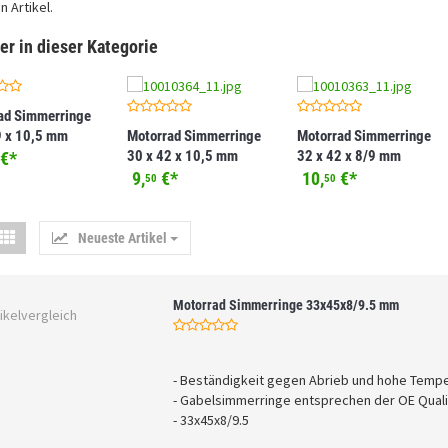
n Artikel.
er in dieser Kategorie
ad Simmerringe
9 x 10,5 mm
Motorrad Simmerringe
Motorrad Simmerringe
30 x 42 x 10,5 mm
32 x 42 x 8/9 mm
€
*
9,
€
*
10,
€
*
50
50
Neueste Artikel
Motorrad Simmerringe 33x45x8/9.5 mm
ikelvergleich
- Beständigkeit gegen Abrieb und hohe Temp
- Gabelsimmerringe entsprechen der OE Quali
- 33x45x8/9.5