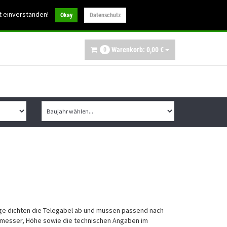
30
t einverstanden!
info@ibex-parts.de
Okay
Datenschutz
Warenkorb:
0,
00
€
0
ge dichten die Telegabel ab und müssen passend nach
messer, Höhe sowie die technischen Angaben im