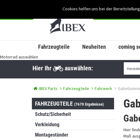
Cookies helfen uns bei der Bereitstellung
Fahrzeugteile
Neuheiten
coming s
Motorrad auswählen
Hier Ihr
auswählen:
IBEX Parts
Fahrzeugteile
Fahrwerk
Gabelsimme
Gab
FAHRZEUGTEILE
(7670 Ergebnisse)
Schutz/Sicherheit
Gabe
Verkleidung
Hier fin
Montageständer
Maß ausg