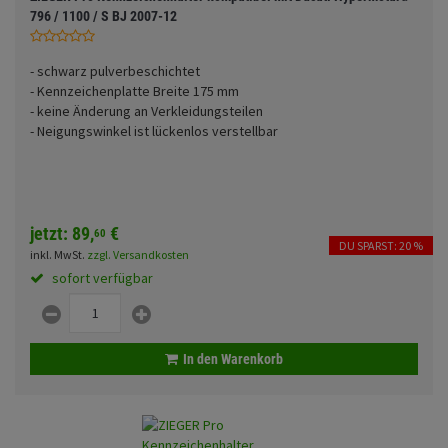
Fahrwerk
Sturzbügel und Tasche
796 / 1100 / S BJ 2007-12
Rucksäcke
Zubehör
Gepäck Zubehör
- schwarz pulverbeschichtet
- Kennzeichenplatte Breite 175 mm
Merchandise
- keine Änderung an Verkleidungsteilen
- Neigungswinkel ist lückenlos verstellbar
jetzt:
89,
€
60
DU SPARST: 20 %
inkl. MwSt.
zzgl. Versandkosten
sofort verfügbar
In den Warenkorb