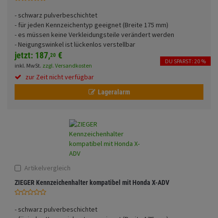
Fahrwerk
Sturzbügel und Tasche
Rucksäcke
- schwarz pulverbeschichtet
- für jeden Kennzeichentyp geeignet (Breite 175 mm)
Zubehör
Gepäck Zubehör
- es müssen keine Verkleidungsteile verändert werden
- Neigungswinkel ist lückenlos verstellbar
Merchandise
jetzt:
187,
€
20
DU SPARST: 20 %
inkl. MwSt.
zzgl. Versandkosten
zur Zeit nicht verfügbar
Lageralarm
Artikelvergleich
ZIEGER Kennzeichenhalter kompatibel mit Honda X-ADV
- schwarz pulverbeschichtet