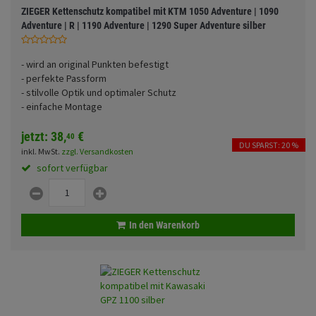
Fahrwerk
Sturzbügel und Tasche
ZIEGER Kettenschutz kompatibel mit KTM 1050 Adventure | 1090
Rucksäcke
Adventure | R | 1190 Adventure | 1290 Super Adventure silber
Zubehör
Gepäck Zubehör
- wird an original Punkten befestigt
Merchandise
- perfekte Passform
- stilvolle Optik und optimaler Schutz
- einfache Montage
jetzt:
38,
€
40
DU SPARST: 20 %
inkl. MwSt.
zzgl. Versandkosten
sofort verfügbar
In den Warenkorb