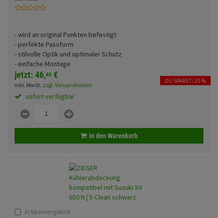
Fahrwerk
Sturzbügel und Tasche
Rucksäcke
Zubehör
Gepäck Zubehör
- wird an original Punkten befestigt
- perfekte Passform
Merchandise
- stilvolle Optik und optimaler Schutz
- einfache Montage
jetzt:
46,
€
40
DU SPARST: 20 %
inkl. MwSt.
zzgl. Versandkosten
sofort verfügbar
In den Warenkorb
Artikelvergleich