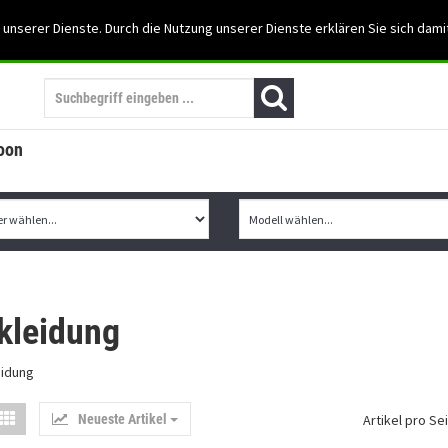
Support: 03501-57197
 unserer Dienste. Durch die Nutzung unserer Dienste erklären Sie sich dami
Mein Konto
Mo. -Fr. 07:30 - 15:30
oon
kleidung
Neueste Artikel
Artikel pro Sei