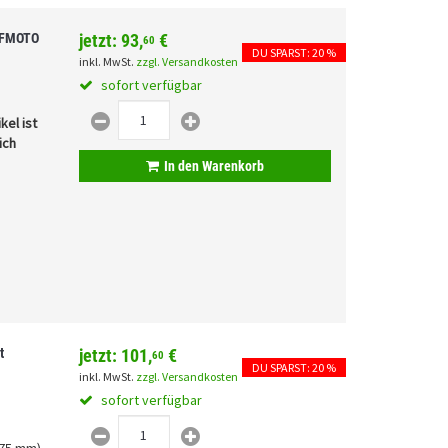
 CFMOTO
jetzt:
93,
€
60
DU SPARST: 20 %
inkl. MwSt.
zzgl. Versandkosten
sofort verfügbar
kel ist
ich
In den Warenkorb
t
jetzt:
101,
€
60
DU SPARST: 20 %
inkl. MwSt.
zzgl. Versandkosten
sofort verfügbar