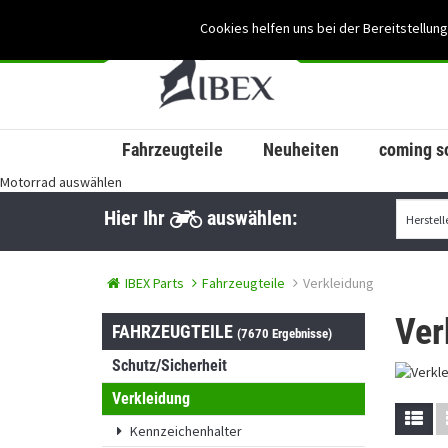
Cookies helfen uns bei der Bereitstellung
Fahrzeugteile
Neuheiten
coming s
Motorrad auswählen
Hier Ihr
auswählen:
IBEX Parts
Fahrzeugteile
Verkleidung
Ver
FAHRZEUGTEILE
(7670 Ergebnisse)
Schutz/Sicherheit
Verkleidung
Kennzeichenhalter