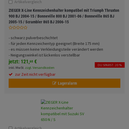
Artikelvergleich
Fahrwerk
Sturzbügel und Tasche
Rucksäcke
ZIEGER X-Line Kennzeichenhalter kompatibel mit Triumph Thruxton
Zubehör
900 BJ 2004-15 / Bonneville 800 BJ 2001-06 / Bonneville 865 BJ
Gepäck Zubehör
2005-15 / Scrambler 865 BJ 2006-15
Merchandise
- schwarz pulverbeschichtet
- für jeden Kennzeichentyp geeignet (Breite 175 mm)
- es müssen keine Verkleidungsteile verändert werden
- Neigungswinkel ist lückenlos verstellbar
jetzt:
121,
€
60
DU SPARST: 20 %
inkl. MwSt.
zzgl. Versandkosten
zur Zeit nicht verfügbar
Lageralarm
Artikelvergleich