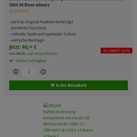
Fahrwerk
Sturzbügel und Tasche
2003-06 Biene schwarz
Rucksäcke
Zubehör
Gepäck Zubehör
- wird an original Punkten befestigt
- perfekte Passform
Merchandise
- stilvolle Optik und optimaler Schutz
- einfache Montage
jetzt:
46,
€
36
DU SPARST: 20 %
inkl. MwSt.
zzgl. Versandkosten
sofort verfügbar
In den Warenkorb