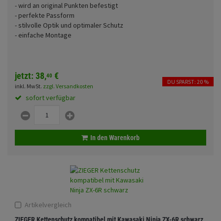
- wird an original Punkten befestigt
Fahrwerk
Sturzbügel und Tasche
Rucksäcke
- perfekte Passform
- stilvolle Optik und optimaler Schutz
Zubehör
Gepäck Zubehör
- einfache Montage
Merchandise
jetzt:
38,
€
40
DU SPARST: 20 %
inkl. MwSt.
zzgl. Versandkosten
sofort verfügbar
In den Warenkorb
Artikelvergleich
ZIEGER Kettenschutz kompatibel mit Kawasaki Ninja ZX-6R schwarz