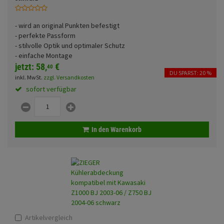
Fahrwerk
Sturzbügel und Tasche
Rucksäcke
- wird an original Punkten befestigt
Zubehör
Gepäck Zubehör
- perfekte Passform
- stilvolle Optik und optimaler Schutz
Merchandise
- einfache Montage
jetzt:
58,
€
40
DU SPARST: 20 %
inkl. MwSt.
zzgl. Versandkosten
sofort verfügbar
In den Warenkorb
Artikelvergleich