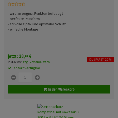
Fahrwerk
Sturzbügel und Tasche
Rucksäcke
- wird an original Punkten befestigt
Zubehör
Gepäck Zubehör
- perfekte Passform
- stilvolle Optik und optimaler Schutz
Merchandise
- einfache Montage
jetzt:
38,
€
40
DU SPARST: 20 %
inkl. MwSt.
zzgl. Versandkosten
sofort verfügbar
In den Warenkorb