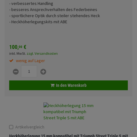
- verbessertes Handling
Fahrwerk
Sturzbügel und Tasche
Rucksäcke
- besseres Ansprechverhalten des Federbeines
- sportlichere Optik durch steiler stehendes Heck
Zubehör
Gepäck Zubehör
- Heckhöherlegungskits mit ABE
Funktionen
Merchandise
100,
€
00
Anmelden
|
Registrieren
Merkzettel
inkl. MwSt.
zzgl. Versandkosten
Glasfarbe
wenig auf Lager
Land
In den Warenkorb
Motive
Artikelvergleich
Heckhöherlegung 15 mm kompatibel mit Triumph Street Triple S mit