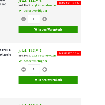
jetzt:
122,
€
40
DU SPARST: 20 %
n rot
inkl. MwSt.
zzgl. Versandkosten
sofort verfügbar
In den Warenkorb
R 1200 X
jetzt:
122,
€
40
DU SPARST: 20 %
cktasche
inkl. MwSt.
zzgl. Versandkosten
sofort verfügbar
In den Warenkorb