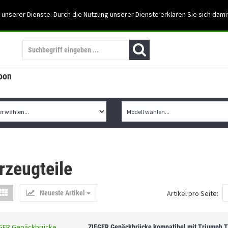
Support: 03501-57197
 unserer Dienste. Durch die Nutzung unserer Dienste erklären Sie sich dami
Mein Konto
Mo. -Fr. 07:30 - 15:30
oon
rzeugteile
Neueste Artikel
Artikel pro Seite:
ZIEGER Gepäckbrücke kompatibel mit Triumph T