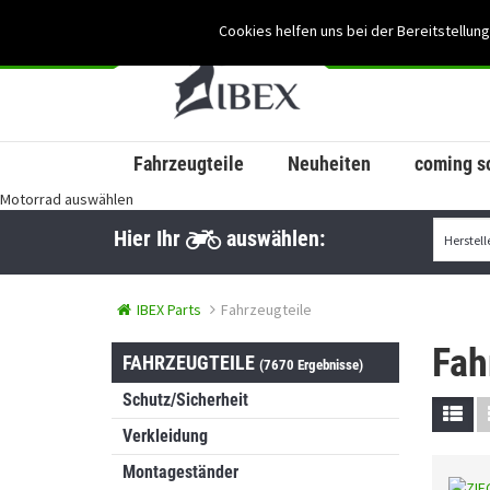
Cookies helfen uns bei der Bereitstellung
Fahrzeugteile
Neuheiten
coming s
Motorrad auswählen
Hier Ihr
auswählen:
IBEX Parts
Fahrzeugteile
Fah
FAHRZEUGTEILE
(7670 Ergebnisse)
Schutz/Sicherheit
Verkleidung
Montageständer