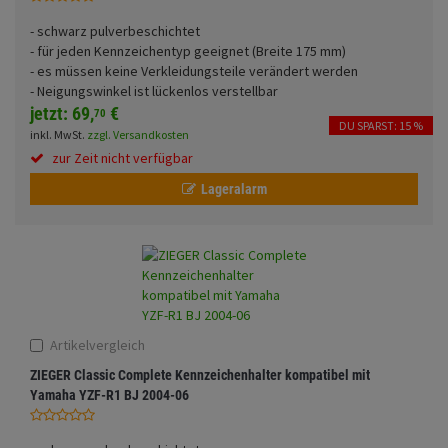
Fahrwerk
Sturzbügel und Tasche
Rucksäcke
- schwarz pulverbeschichtet
- für jeden Kennzeichentyp geeignet (Breite 175 mm)
Zubehör
Gepäck Zubehör
- es müssen keine Verkleidungsteile verändert werden
Funktionen
- Neigungswinkel ist lückenlos verstellbar
Merchandise
jetzt:
69,
€
70
DU SPARST: 15 %
inkl. MwSt.
zzgl. Versandkosten
zur Zeit nicht verfügbar
Anmelden
|
Registrieren
Merkzettel
Glasfarbe
Lageralarm
Land
Artikelvergleich
ZIEGER Classic Complete Kennzeichenhalter kompatibel mit
Motive
Yamaha YZF-R1 BJ 2004-06