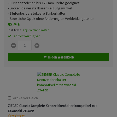
- Für Kennzeichen bis 175 mm Breite geeignet
Fahrwerk
Sturzbügel und Tasche
Rucksäcke
- Lückenlos verstellbarer Neigungswinkel
- Stufenlos verstellbare Blinkerhalter
Zubehör
Gepäck Zubehör
- Sportliche Optik ohne Änderung an Verkleidungsteilen
Funktionen
92,
€
00
Merchandise
inkl. MwSt.
zzgl. Versandkosten
sofort verfügbar
Anmelden
|
Registrieren
Merkzettel
Glasfarbe
In den Warenkorb
Land
Artikelvergleich
Motive
ZIEGER Classic Complete Kennzeichenhalter kompatibel mit
Kawasaki ZX-4RR