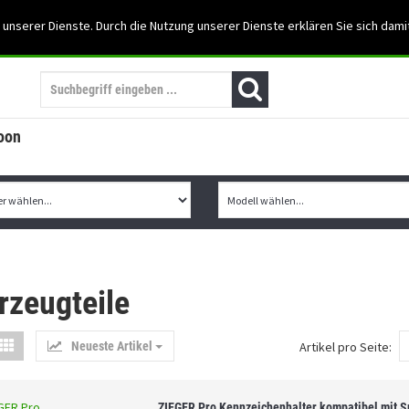
Support: 03501-57197
 unserer Dienste. Durch die Nutzung unserer Dienste erklären Sie sich dami
Mein Konto
Mo. -Fr. 07:30 - 15:30
oon
rzeugteile
Neueste Artikel
Artikel pro Seite:
ZIEGER Pro Kennzeichenhalter kompatibel mit S