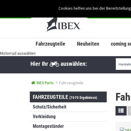
Cookies helfen uns bei der Bereitstellung
Fahrzeugteile
Neuheiten
coming s
Motorrad auswählen
Hier Ihr
auswählen:
IBEX Parts
Fahrzeugteile
Fah
FAHRZEUGTEILE
(7670 Ergebnisse)
Schutz/Sicherheit
Verkleidung
Montageständer