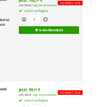
jetzt:
102,
€
00
DU SPARST: 15 %
inkl. MwSt.
zzgl. Versandkosten
sofort verfügbar
kel ist
eich
In den Warenkorb
uzuki
jetzt:
96,
€
00
DU SPARST: 20 %
inkl. MwSt.
zzgl. Versandkosten
sofort verfügbar