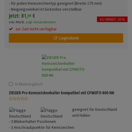
- für jeden Kennzeichentyp geeignet (Breite 175 mm)
Fahrwerk
Sturzbügel und Tasche
Rucksäcke
- Neigungswinkel ist lückenlos verstellbar
jetzt:
81,
€
60
Zubehör
DU SPARST: 20 %
Gepäck Zubehör
inkl. MwSt.
zzgl. Versandkosten
Funktionen
zur Zeit nicht verfügbar
Merchandise
Lageralarm
Anmelden
|
Registrieren
Merkzettel
Glasfarbe
Land
Artikelvergleich
ZIEGER Pro Kennzeichenhalter kompatibel mit CFMOTO 800 NK
geeignet für Deutschland
Motive
und Italien
- 3 Blinkerhalter Positionen
- 3 Anschraubpunkte für Kennzeichen