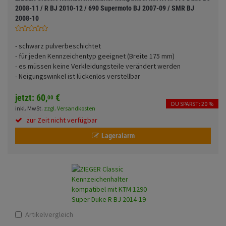
Fahrwerk
Sturzbügel und Tasche
2008-11 / R BJ 2010-12 / 690 Supermoto BJ 2007-09 / SMR BJ
Rucksäcke
2008-10
Zubehör
Gepäck Zubehör
Funktionen
- schwarz pulverbeschichtet
Merchandise
- für jeden Kennzeichentyp geeignet (Breite 175 mm)
- es müssen keine Verkleidungsteile verändert werden
- Neigungswinkel ist lückenlos verstellbar
Anmelden
|
Registrieren
Merkzettel
Glasfarbe
jetzt:
60,
€
00
DU SPARST: 20 %
inkl. MwSt.
zzgl. Versandkosten
zur Zeit nicht verfügbar
Lageralarm
Land
Motive
Artikelvergleich