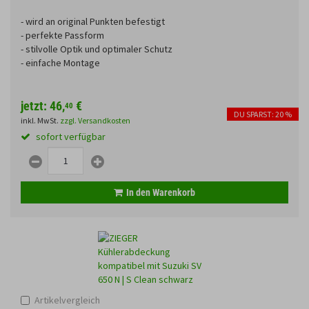
Fahrwerk
Sturzbügel und Tasche
Rucksäcke
- wird an original Punkten befestigt
- perfekte Passform
Zubehör
Gepäck Zubehör
- stilvolle Optik und optimaler Schutz
Funktionen
- einfache Montage
Merchandise
jetzt:
46,
€
40
DU SPARST: 20 %
Anmelden
|
Registrieren
Merkzettel
inkl. MwSt.
zzgl. Versandkosten
Glasfarbe
sofort verfügbar
Land
In den Warenkorb
Motive
Artikelvergleich