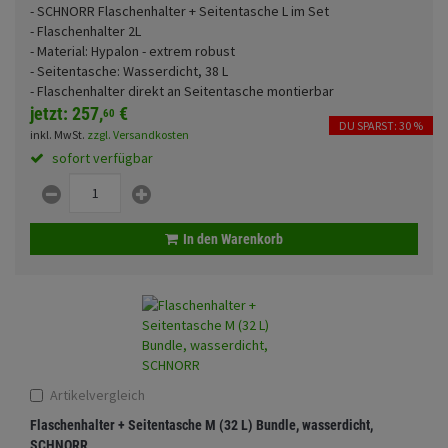
- SCHNORR Flaschenhalter + Seitentasche L im Set
Fahrwerk
Sturzbügel und Tasche
Rucksäcke
- Flaschenhalter 2L
- Material: Hypalon - extrem robust
Zubehör
Gepäck Zubehör
- Seitentasche: Wasserdicht, 38 L
Funktionen
- Flaschenhalter direkt an Seitentasche montierbar
Merchandise
jetzt:
257,
€
60
DU SPARST: 30 %
inkl. MwSt.
zzgl. Versandkosten
sofort verfügbar
Anmelden
|
Registrieren
Merkzettel
Glasfarbe
In den Warenkorb
Land
Motive
Artikelvergleich
Flaschenhalter + Seitentasche M (32 L) Bundle, wasserdicht,
SCHNORR