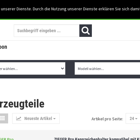
Support: 03501-57197
 unserer Dienste. Durch die Nutzung unserer Dienste erklären Sie sich dami
Mein Konto
Mo. -Fr. 07:30 - 15:30
oon
rzeugteile
Neueste Artikel
Artikel pro Seite:
24
ZIEGER Pro Kennzeichenhalter kompatibel mit 