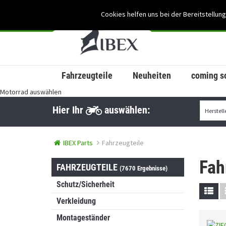
Cookies helfen uns bei der Bereitstellung
Fahrzeugteile
Neuheiten
coming s
Motorrad auswählen
Hier Ihr
auswählen:
IBEX Parts
Fahrzeugteile
Fah
FAHRZEUGTEILE
(7670 Ergebnisse)
Schutz/Sicherheit
Verkleidung
Montageständer