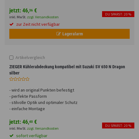
Fahrwerk
Sturzbügel und Tasche
Rucksäcke
jetzt:
46,
€
36
DU SPARST: 20 %
inkl. MwSt.
zzgl. Versandkosten
Zubehör
Gepäck Zubehör
zur Zeit nicht verfügbar
Funktionen
Merchandise
Lageralarm
Anmelden
|
Registrieren
Merkzettel
Glasfarbe
Artikelvergleich
ZIEGER Kühlerabdeckung kompatibel mit Suzuki SV 650 N Dragon
silber
Land
- wird an original Punkten befestigt
- perfekte Passform
- stilvolle Optik und optimaler Schutz
- einfache Montage
Motive
jetzt:
46,
€
40
DU SPARST: 20 %
inkl. MwSt.
zzgl. Versandkosten
sofort verfügbar