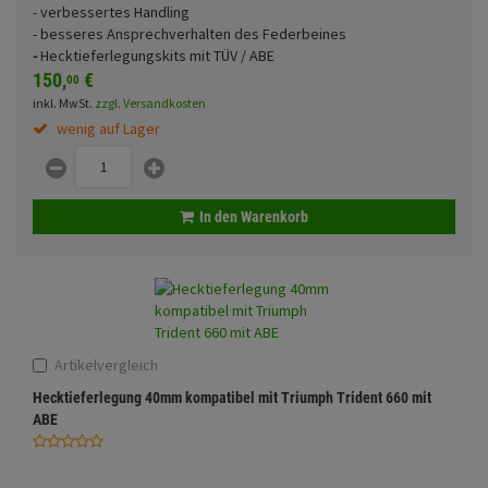
- verbessertes Handling
Fahrwerk
Sturzbügel und Tasche
Rucksäcke
- besseres Ansprechverhalten des Federbeines
-
Hecktieferlegungskits mit TÜV / ABE
Zubehör
Gepäck Zubehör
150,
€
00
Funktionen
inkl. MwSt.
zzgl. Versandkosten
Merchandise
wenig auf Lager
Anmelden
|
Registrieren
Merkzettel
Glasfarbe
In den Warenkorb
Land
Artikelvergleich
Hecktieferlegung 40mm kompatibel mit Triumph Trident 660 mit
Motive
ABE